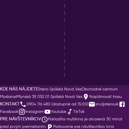
KDE NÁS NÁJDETE
Sterio Spišská Nová Ves
Obchodné centrum
Madaras
Mlynská 39, 052 01 Spišská Nová Ves
Naplánovať trasu
KONTAKT
0904 116 480 (dostupné od 15:00)
snv@sterio.sk
Facebook
Instagram
Youtube
TikTok
PRE NÁVŠTEVNÍKOV
Pokladňa multikina je otvorená 30 minút
pred prvým premietaním.
Parkovanie pre návštevníkov kina