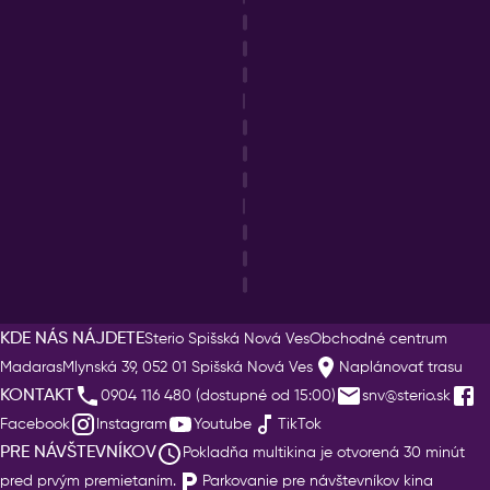
KDE NÁS NÁJDETE
Sterio Spišská Nová Ves
Obchodné centrum
Madaras
Mlynská 39, 052 01 Spišská Nová Ves
Naplánovať trasu
KONTAKT
0904 116 480 (dostupné od 15:00)
snv@sterio.sk
Facebook
Instagram
Youtube
TikTok
PRE NÁVŠTEVNÍKOV
Pokladňa multikina je otvorená 30 minút
pred prvým premietaním.
Parkovanie pre návštevníkov kina