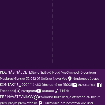
KDE NÁS NÁJDETE
Sterio Spišská Nová Ves
Obchodné centrum
Madaras
Mlynská 39, 052 01 Spišská Nová Ves
Naplánovať trasu
KONTAKT
0904 116 480 (dostupné od 15:00)
snv@sterio.sk
Facebook
Instagram
Youtube
TikTok
PRE NÁVŠTEVNÍKOV
Pokladňa multikina je otvorená 30 minút
pred prvým premietaním.
Parkovanie pre návštevníkov kina